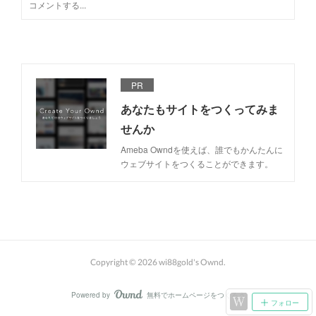
PR
あなたもサイトをつくってみま
せんか
Ameba Owndを使えば、誰でもかんたんに
ウェブサイトをつくることができます。
Copyright ©
2026
wi88gold's Ownd
.
Powered by
無料でホームページをつくろう
AmebaOwnd
フォロー